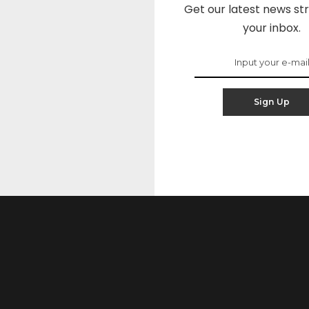
Get our latest news str
ment
Contact
Politique de confidentialité
Mention
your inbox.
Copyright © 2020 YAN PRODUCTION.
Sign Up