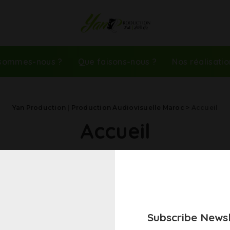
 sommes-nous ?
Que faisons-nous ?
Nos réalisatio
Yan Production | Production Audiovisuelle Maroc
>
Accueil
Accueil
Subscribe Newsl